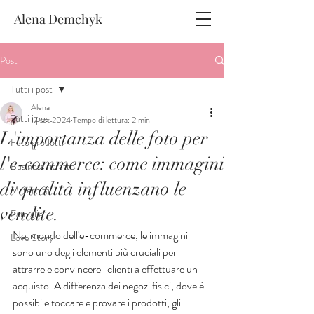
Alena Demchyk
Post
Tutti i post
Alena
Tutti i post
17 set 2024
Tempo di lettura: 2 min
L'importanza delle foto per
Foto prodotti
l'e-commerce: come immagini
Business ritratto
di qualità influenzano le
Maternità
vendite.
Famiglie
Nel mondo dell'e-commerce, le immagini 
Love Story
sono uno degli elementi più cruciali per 
attrarre e convincere i clienti a effettuare un 
acquisto. A differenza dei negozi fisici, dove è 
possibile toccare e provare i prodotti, gli 