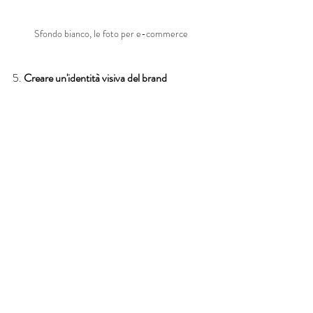
Sfondo bianco, le foto per e-commerce 
5.
 Creare un'identità visiva del brand
Le foto non servono solo a vendere prodotti, 
ma anche a costruire l'immagine del tuo 
marchio. Un e-commerce che utilizza 
immagini con uno stile coerente, che riflette i 
valori del brand, può creare una connessione 
emotiva con i clienti. La coerenza nelle 
immagini, come ad esempio l’uso di uno 
sfondo specifico o di uno stile fotografico 
uniforme, può aiutare a rafforzare l'identità 
visiva del brand e a differenziarsi dalla 
concorrenza.
Conclusione